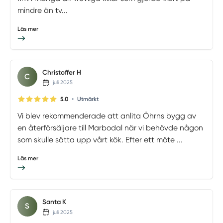
mindre än tv...
Läs mer
Christoffer H
C
juli 2025
•
5.0
Utmärkt
Vi blev rekommenderade att anlita Öhrns bygg av
en återförsäljare till Marbodal när vi behövde någon
som skulle sätta upp vårt kök. Efter ett möte ...
Läs mer
Santa K
S
juli 2025