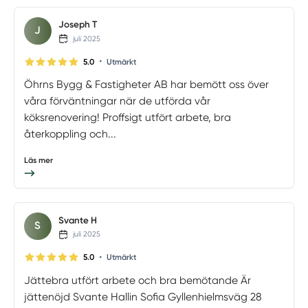
Joseph T
J
juli 2025
•
5.0
Utmärkt
Öhrns Bygg & Fastigheter AB har bemött oss över
våra förväntningar när de utförda vår
köksrenovering! Proffsigt utfört arbete, bra
återkoppling och...
Läs mer
Svante H
S
juli 2025
•
5.0
Utmärkt
Jättebra utfört arbete och bra bemötande Är
jättenöjd Svante Hallin Sofia Gyllenhielmsväg 28