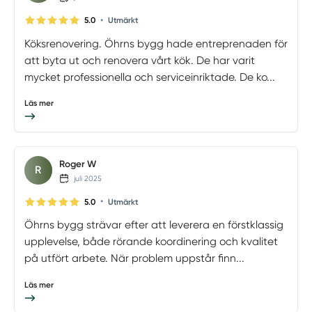
•
5.0
Utmärkt
Köksrenovering. Öhrns bygg hade entreprenaden för
att byta ut och renovera vårt kök. De har varit
mycket professionella och serviceinriktade. De ko...
Läs mer
Roger W
R
juli 2025
•
5.0
Utmärkt
Öhrns bygg strävar efter att leverera en förstklassig
upplevelse, både rörande koordinering och kvalitet
på utfört arbete. När problem uppstår finn...
Läs mer