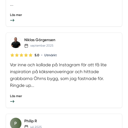
...
Läs mer
Niklas Görgensen
september 2025
•
5.0
Utmärkt
Var inne och kollade på Instagram för att få lite
inspiration på köksrenoveringar och hittade
grabbarna Öhrns bygg, som jag fastnade för.
Ringde up...
Läs mer
Philip R
P
juli 2025