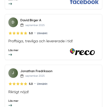
David Birger A
D
september 2025
•
5.0
Utmärkt
Proffsiga, trevliga och levererade i tid!
Läs mer
Jonathan Fredriksson
J
september 2025
•
5.0
Utmärkt
Riktigt nöjd!
Läs mer