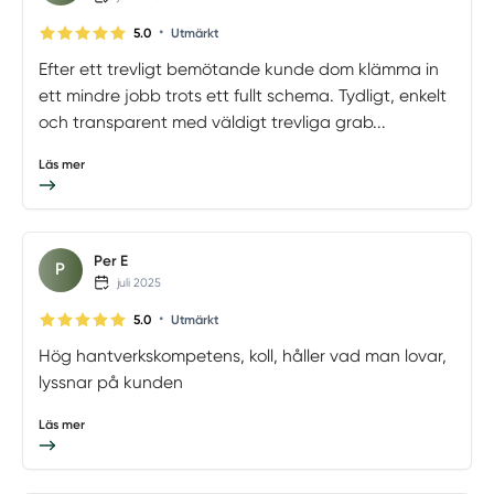
•
5.0
Utmärkt
Efter ett trevligt bemötande kunde dom klämma in
ett mindre jobb trots ett fullt schema. Tydligt, enkelt
och transparent med väldigt trevliga grab...
Läs mer
Per E
P
juli 2025
•
5.0
Utmärkt
Hög hantverkskompetens, koll, håller vad man lovar,
lyssnar på kunden
Läs mer