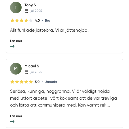
Tony S
T
juli 2025
•
4.0
Bra
Allt funkade jättebra. Vi är jättenöjda.
Läs mer
Micael S
M
juli 2025
•
5.0
Utmärkt
Seriösa, kunniga, noggranna. Vi är väldigt nöjda
med utfört arbete i vårt kök samt att de var trevliga
och lätta att kommunicera med. Kan varmt rek...
Läs mer