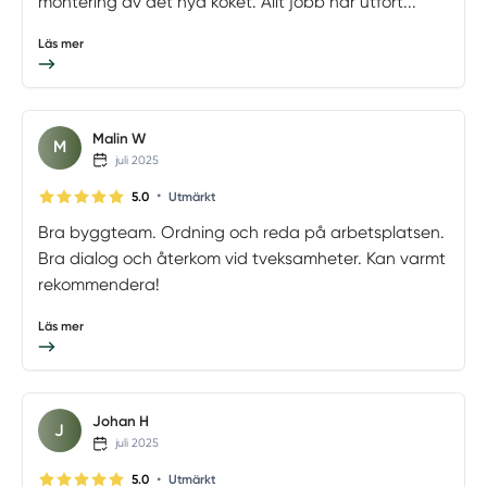
montering av det nya köket. Allt jobb har utfört...
Läs mer
Malin W
M
juli 2025
•
5.0
Utmärkt
Bra byggteam. Ordning och reda på arbetsplatsen.
Bra dialog och återkom vid tveksamheter. Kan varmt
rekommendera!
Läs mer
Johan H
J
juli 2025
•
5.0
Utmärkt