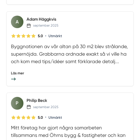
Adam Häggkvis
A
september 2025
•
5.0
Utmärkt
Byggnationen av vår altan på 30 m2 blev strålande,
supernöjda. Grabbarna ordnade exakt så vi ville ha
och kom med tips/idéer samt förklarade detalj...
Läs mer
Philip Beck
P
september 2025
•
5.0
Utmärkt
Mitt företag har gjort några samarbeten
tillsammans med Öhrns bygg & fastigheter och kan