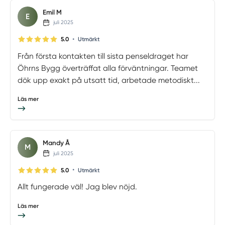
Emil M
E
juli 2025
•
5.0
Utmärkt
Från första kontakten till sista penseldraget har
Öhrns Bygg överträffat alla förväntningar. Teamet
dök upp exakt på utsatt tid, arbetade metodiskt...
Läs mer
Mandy Å
M
juli 2025
•
5.0
Utmärkt
Allt fungerade väl! Jag blev nöjd.
Läs mer