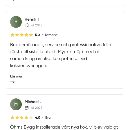
Henrik T
H
juli 2025
•
5.0
Utmärkt
Bra bemötande, service och professionalism från
första till sista kontakt. Mycket nöjd med all
samordning av olika kompetenser vid
köksrenoveringen...
Läs mer
Michael L
M
juli 2025
•
4.0
Bra
Öhrns Bygg installerade vårt nya kök, vi blev väldigt