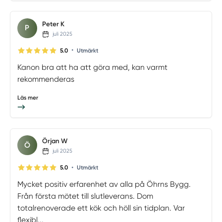
Peter K
P
juli 2025
•
5.0
Utmärkt
Kanon bra att ha att göra med, kan varmt
rekommenderas
Läs mer
Örjan W
Ö
juli 2025
•
5.0
Utmärkt
Mycket positiv erfarenhet av alla på Öhrns Bygg.
Från första mötet till slutleverans. Dom
totalrenoverade ett kök och höll sin tidplan. Var
flexibl...