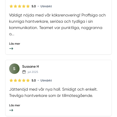
•
5.0
Utmärkt
Väldigt nöjda med vår köksrenovering! Proffsiga och
kunniga hantverkare, seriösa och tydliga i sin
kommunikation. Teamet var punktliga, noggranna
o...
Läs mer
Sussane H
S
juli 2025
•
5.0
Utmärkt
Jättenöjd med vår nya hall. Smidigt och enkelt.
Trevliga hantverkare som är tillmötesgående.
Läs mer