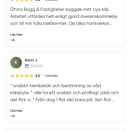
Öhrns Bygg & Fastigheter byggde mitt nya kök.
Arbetet utfördes helt enligt gjord överenskommelse
och till min fulla belåtenhet. De olika hantverkar...
Läs mer
Karin J
K
juli 2025
•
5.0
Utmärkt
* snabbt hembesök och bedömning av vårt
köksbyte. * ville ha ett snabbt och proffsigt jobb och
det fick vi. * Från dag 1 flöt det bara på. Sen fick...
Läs mer