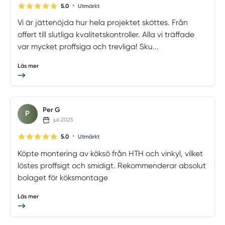
•
5.0
Utmärkt
Vi är jättenöjda hur hela projektet sköttes. Från
offert till slutliga kvalitetskontroller. Alla vi träffade
var mycket proffsiga och trevliga! Sku...
Läs mer
Per G
P
juli 2025
•
5.0
Utmärkt
Köpte montering av köksö från HTH och vinkyl, vilket
löstes proffsigt och smidigt. Rekommenderar absolut
bolaget för köksmontage
Läs mer