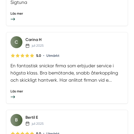
Sigtuna
Läs mer
Carina H
C
juli 2025
•
5.0
Utmärkt
En fantastisk snickar firma som erbjuder service i
högsta klass. Bra bemötande, snabb återkoppling
och skickligt hantverk. Har anlitat firman vid e...
Läs mer
Bertil E
B
juli 2025
•
5.0
Utmärkt