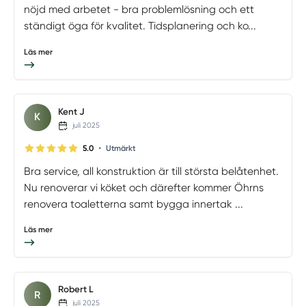
nöjd med arbetet - bra problemlösning och ett
ständigt öga för kvalitet. Tidsplanering och ko...
Läs mer
Kent J
K
juli 2025
•
5.0
Utmärkt
Bra service, all konstruktion är till största belåtenhet.
Nu renoverar vi köket och därefter kommer Öhrns
renovera toaletterna samt bygga innertak ...
Läs mer
Robert L
R
juli 2025