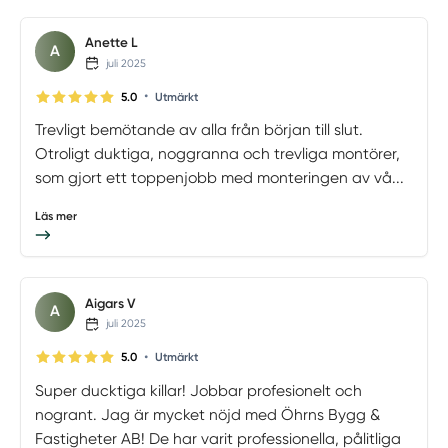
Anette L
A
juli 2025
•
5.0
Utmärkt
Trevligt bemötande av alla från början till slut.
Otroligt duktiga, noggranna och trevliga montörer,
som gjort ett toppenjobb med monteringen av vå...
Läs mer
Aigars V
A
juli 2025
•
5.0
Utmärkt
Super ducktiga killar! Jobbar profesionelt och
nogrant. Jag är mycket nöjd med Öhrns Bygg &
Fastigheter AB! De har varit professionella, pålitliga