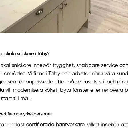
a lokala snickare i Täby?
 lokal snickare innebär trygghet, snabbare service oc
ll området. Vi finns i Täby och arbetar nära våra kund
gar som är anpassade efter både husets stil och din
 vill modernisera köket, byta fönster eller
renovera 
tart till mål.
ertifierade yrkespersoner
tar endast
certifierade hantverkare
, vilket innebär at