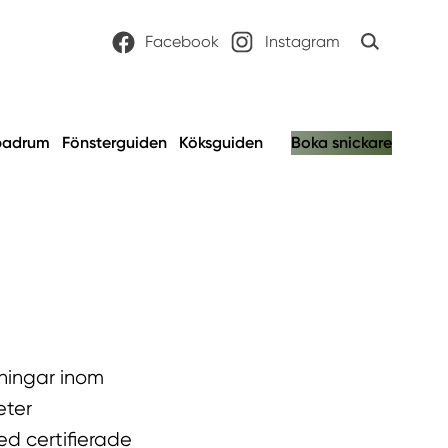
Facebook
Instagram
badrum
Fönsterguiden
Köksguiden
Boka snickare
sningar inom
eter
ed certifierade