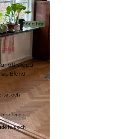
Börja här!
 är att skapa
het. Bland
litet och
 montering.
åde hus och