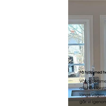
Få hjälp med hel
Vår arbetsme
allt från för
längs vägen.
går vi igenom