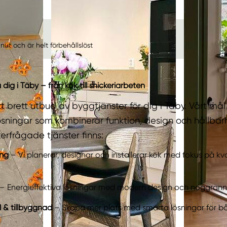
ut och är helt förbehållslöst
 dig i Täby – från kök till snickeriarbeten
tt brett utbud av byggtjänster för dig i Täby. Vårt mål
ösningar som kombinerar funktion, design och hållbar
erfrågade tjänster finns:
ing
– Vi planerar, designar och installerar kök med fokus på kva
– Energieffektiva lösningar med modern design och noggrann
& tillbyggnad
– Skapa mer plats med smarta lösningar för b