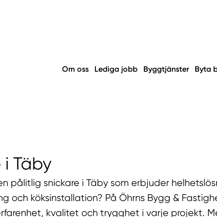
Om oss
Lediga jobb
Byggtjänster
Byta 
 i Täby
en pålitlig snickare i Täby som erbjuder helhetslö
ng och köksinstallation? På Öhrns Bygg & Fastigh
rfarenhet, kvalitet och trygghet i varje projekt. M