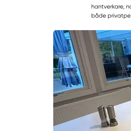
hantverkare, n
både privatper