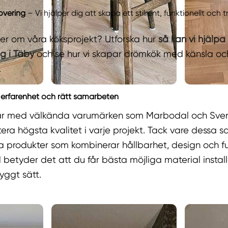
vering
– Vi hjälper dig att skapa ett stilrent, funktionellt och
mer om våra köksprojekt? Utforska hur
så kan vi hjälp
g i Täby
och se hur vi skapar drömkök med känsla oc
.
 erfarenhet och rätt samarbeten
ar med välkända varumärken som Marbodal och Sven
tera högsta kvalitet i varje projekt. Tack vare dessa
a produkter som kombinerar hållbarhet, design och fu
betyder det att du får bästa möjliga material instal
ryggt sätt.