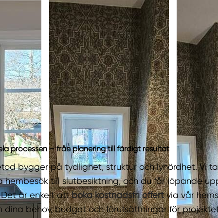
a processen – från planering till färdigt resultat
tod bygger på tydlighet, struktur och lyhördhet. Vi 
sta hembesök till slutbesiktning, och du får löpande u
 Det är enkelt att
boka kostnadsfri offert
via vår hems
 dina behov, budget och förutsättningar för projektet